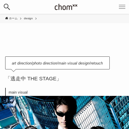
ホーム
design
art direction
/photo direction
/main visual design/retouch
「逃走中 THE STAGE」
main visual