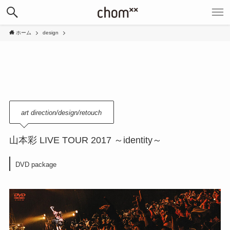
ホーム
design
art direction/design/retouch
山本彩 LIVE TOUR 2017 ～identity～
DVD package